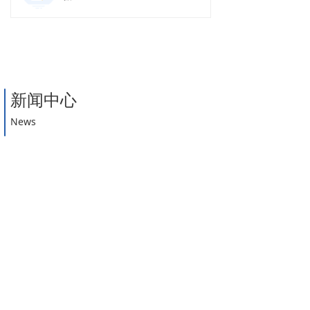
新闻中心
News
水泵节能认证检验项目有哪些？
2025-05-07
6
넶
工业互联网下的水泵行业发展趋势
2025-05-07
6
넶
案例展示
Case