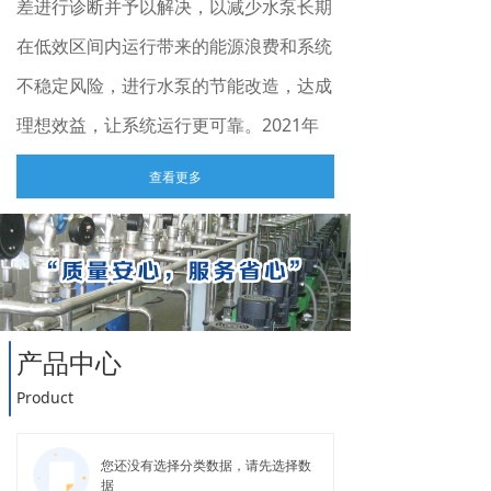
差进行诊断并予以解决，以减少水泵长期
在低效区间内运行带来的能源浪费和系统
不稳定风险，进行水泵的节能改造，达成
理想效益，让系统运行更可靠。2021年
公司与世界密封领域头部品牌德国伊格尔
查看更多
博格曼（EagleBurgmann）合作，作为
其1688工业品平台官方专卖店的运营
商，专业代理机械密封及相关产品。通过
线上线下的有效沟通，更直接地为相关客
产品中心
产品中心
户提供产品销售、技术咨询与服务。
Products
Product
您还没有选择分类数据，请先选择数
据